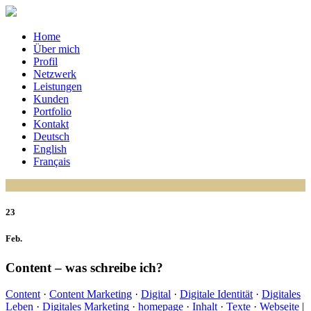
Home
Über mich
Profil
Netzwerk
Leistungen
Kunden
Portfolio
Kontakt
Deutsch
English
Français
23
Feb.
Content – was schreibe ich?
Content
·
Content Marketing
·
Digital
·
Digitale Identität
·
Digitales
Leben
·
Digitales Marketing
·
homepage
·
Inhalt
·
Texte
·
Webseite
|