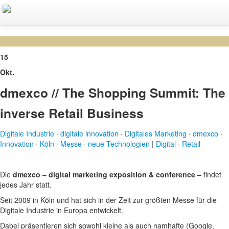
Home
Über mich
15
Profil
Okt.
Netzwerk
dmexco // The Shopping Summit: The
Leistungen
inverse Retail Business
Kunden
Digitale Industrie
·
digitale innovation
·
Digitales Marketing
·
dmexco
·
Innovation
·
Köln
·
Messe
·
neue Technologien
|
Digital
·
Retail
Portfolio
Kontakt
Die
dmexco
–
digital marketing exposition & conference –
findet
jedes Jahr statt.
Deutsch
Seit 2009 in Köln und hat sich in der Zeit zur größten Messe für die
English
Digitale Industrie in Europa entwickelt.
Dabei präsentieren sich sowohl kleine als auch namhafte (Google,
Français