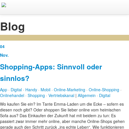
Home
Blog
Über mich
Profil
04
Netzwerk
Nov.
Leistungen
Shopping-Apps: Sinnvoll oder
Kunden
sinnlos?
Portfolio
App
·
Digital
·
Handy
·
Mobil
·
Online-Marketing
·
Online-Shopping
·
Kontakt
Onlinehandel
·
Shopping
·
Vertriebskanal
|
Allgemein
·
Digital
Wo kaufen Sie ein? Im Tante Emma-Laden um die Ecke – sofern es
Deutsch
diesen noch gibt? Oder shoppen Sie lieber online vom heimischen
Sofa aus? Das Einkaufen der Zukunft hat mit beidem zu tun: Es
English
passiert zwar immer mehr online, aber manche Online-Shops gehen
gerade auch den Schritt zurück „ins echte Leben“. Wie funktionieren
Français