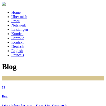
Home
Über mich
Profil
Netzwerk
Leistungen
Kunden
Portfolio
Kontakt
Deutsch
English
Français
Blog
03
Dez.