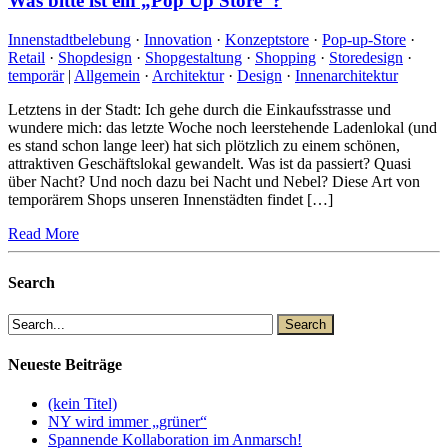
Was bitte ist ein „Pop Up Store“?
Innenstadtbelebung
·
Innovation
·
Konzeptstore
·
Pop-up-Store
·
Retail
·
Shopdesign
·
Shopgestaltung
·
Shopping
·
Storedesign
·
temporär
|
Allgemein
·
Architektur
·
Design
·
Innenarchitektur
Letztens in der Stadt: Ich gehe durch die Einkaufsstrasse und
wundere mich: das letzte Woche noch leerstehende Ladenlokal (und
es stand schon lange leer) hat sich plötzlich zu einem schönen,
attraktiven Geschäftslokal gewandelt. Was ist da passiert? Quasi
über Nacht? Und noch dazu bei Nacht und Nebel? Diese Art von
temporärem Shops unseren Innenstädten findet […]
Read More
Search
Neueste Beiträge
(kein Titel)
NY wird immer „grüner“
Spannende Kollaboration im Anmarsch!