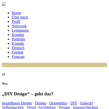
Home
Über mich
Profil
Netzwerk
Leistungen
Kunden
Portfolio
Kontakt
Deutsch
English
Français
23
Nov.
„DIY Design“ – geht das?
bezahlbares Design
·
Design
·
Designbüro
·
DIY
·
Entwurf
·
Selbermachen
·
Trend
|
Architektur
·
Design
·
Innenarchitektur