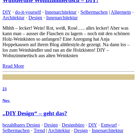
Wundertüte Wohnzimmertisch – DIY!
DIY
·
do-it-yourself
·
Innenarchitektur
·
Selbermachen
|
Allgemein
·
Architektur
·
Design
·
Innenarchitektur
Mhhh – lecker! Wein! Rot, weiß, Rosé….. alles lecker! Aber was
kann man – ausser die Flaschen zu lagern – noch mit den schönen
Holz-Weinkisten so anfangen? Eine Anregung hat Anja
Heppekausen auf ihrem Blog alittlestyle.de gezeigt. Na dann los –
los zum Weinhändler und ran an die Holzkisten! DIY –
Wohnzimmertisch aus alten Weinkisten
Read More
23
Nov.
„DIY Design“ – geht das?
bezahlbares Design
·
Design
·
Designbüro
·
DIY
·
Entwurf
·
Selbermachen
·
Trend
|
Architektur
·
Design
·
Innenarchitektur