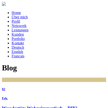
Home
Über mich
Profil
Netzwerk
Leistungen
Kunden
Portfolio
Kontakt
Deutsch
English
Français
Blog
02
Feb.