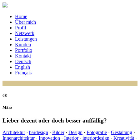
Home
Über mich
Profil
Netzwerk
Leistungen
Kunden
Portfolio
Kontakt
Deutsch
English
Français
08
März
Lieber dezent oder doch besser auffällig?
Architektur
·
bardesign
·
Bilder
·
Design
·
Fotografie
·
Gestaltung
·
Innenarchitektur
·
Innovation
·
Interior
·
interiordesign
·
Kreativität
·