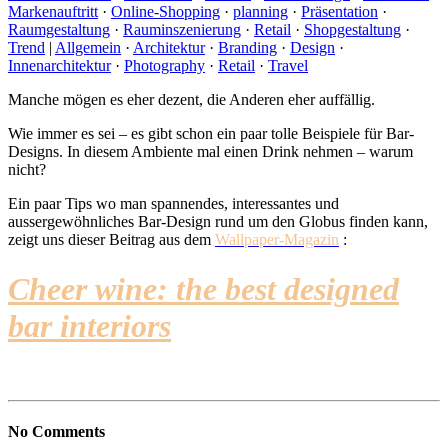
Markenauftritt
·
Online-Shopping
·
planning
·
Präsentation
·
Raumgestaltung
·
Rauminszenierung
·
Retail
·
Shopgestaltung
·
Trend
|
Allgemein
·
Architektur
·
Branding
·
Design
·
Innenarchitektur
·
Photography
·
Retail
·
Travel
Manche mögen es eher dezent, die Anderen eher auffällig.
Wie immer es sei – es gibt schon ein paar tolle Beispiele für Bar-
Designs. In diesem Ambiente mal einen Drink nehmen – warum
nicht?
Ein paar Tips wo man spannendes, interessantes und
aussergewöhnliches Bar-Design rund um den Globus finden kann,
zeigt uns dieser Beitrag aus dem
Wallpaper-Magazin
:
Cheer wine: the best designed
bar interiors
No Comments