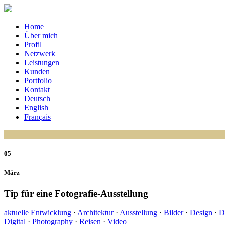
Home
Über mich
Profil
Netzwerk
Leistungen
Kunden
Portfolio
Kontakt
Deutsch
English
Français
05
März
Tip für eine Fotografie-Ausstellung
aktuelle Entwicklung
·
Architektur
·
Ausstellung
·
Bilder
·
Design
·
D
Digital
·
Photography
·
Reisen
·
Video