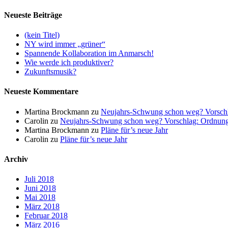
Neueste Beiträge
(kein Titel)
NY wird immer „grüner“
Spannende Kollaboration im Anmarsch!
Wie werde ich produktiver?
Zukunftsmusik?
Neueste Kommentare
Martina Brockmann
zu
Neujahrs-Schwung schon weg? Vorschl
Carolin
zu
Neujahrs-Schwung schon weg? Vorschlag: Ordnung
Martina Brockmann
zu
Pläne für’s neue Jahr
Carolin
zu
Pläne für’s neue Jahr
Archiv
Juli 2018
Juni 2018
Mai 2018
März 2018
Februar 2018
März 2016