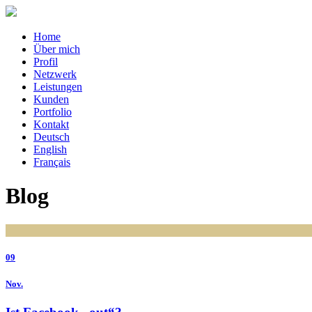
Home
Über mich
Profil
Netzwerk
Leistungen
Kunden
Portfolio
Kontakt
Deutsch
English
Français
Blog
09
Nov.