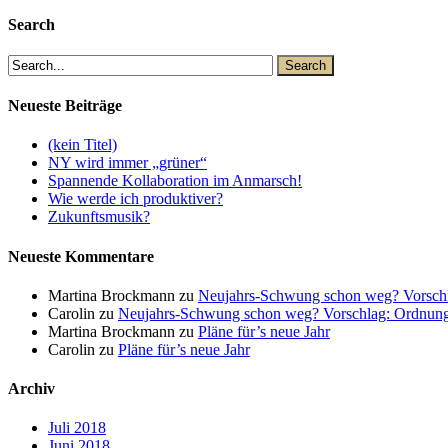
Search
Neueste Beiträge
(kein Titel)
NY wird immer „grüner“
Spannende Kollaboration im Anmarsch!
Wie werde ich produktiver?
Zukunftsmusik?
Neueste Kommentare
Martina Brockmann
zu
Neujahrs-Schwung schon weg? Vorschl
Carolin
zu
Neujahrs-Schwung schon weg? Vorschlag: Ordnung
Martina Brockmann
zu
Pläne für’s neue Jahr
Carolin
zu
Pläne für’s neue Jahr
Archiv
Juli 2018
Juni 2018