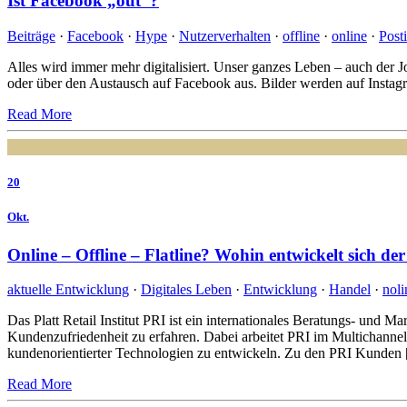
Ist Facebook „out“?
Beiträge
·
Facebook
·
Hype
·
Nutzerverhalten
·
offline
·
online
·
Post
Alles wird immer mehr digitalisiert. Unser ganzes Leben – auch der 
oder über den Austausch auf Facebook aus. Bilder werden auf Instagram
Read More
20
Okt.
Online – Offline – Flatline? Wohin entwickelt sich de
aktuelle Entwicklung
·
Digitales Leben
·
Entwicklung
·
Handel
·
noli
Das Platt Retail Institut PRI ist ein internationales Beratungs- und
Kundenzufriedenheit zu erfahren. Dabei arbeitet PRI im Multichanne
kundenorientierter Technologien zu entwickeln. Zu den PRI Kunden
Read More