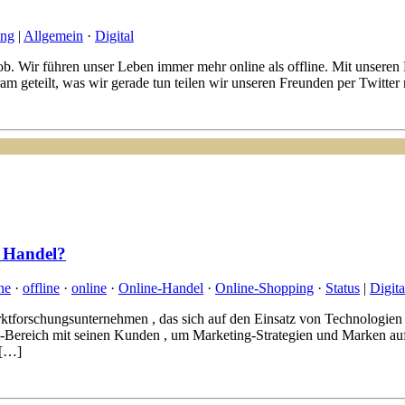
ing
|
Allgemein
·
Digital
Job. Wir führen unser Leben immer mehr online als offline. Mit unser
 geteilt, was wir gerade tun teilen wir unseren Freunden per Twitter m
r Handel?
ne
·
offline
·
online
·
Online-Handel
·
Online-Shopping
·
Status
|
Digita
 Marktforschungsunternehmen , das sich auf den Einsatz von Technologi
l-Bereich mit seinen Kunden , um Marketing-Strategien und Marken au
 […]